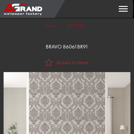
Пошук
ЗНАЙТИ
Каталог
86061BR91
BRAVO 86061BR91
ДОДАТИ В ОБРАНЕ