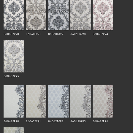
86060BR90
86060BR91
86060BR92
86060BR93
86060BR94
86060BR95
86062BR90
86062BR91
86062BR92
86062BR93
86062BR94