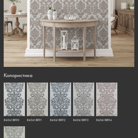
Колористика
86061BR90
86061BR91
86061BR92
86061BR93
86061BR94