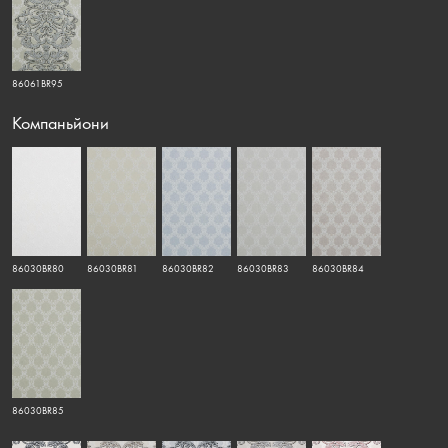
86061BR95
Компаньйони
86030BR80
86030BR81
86030BR82
86030BR83
86030BR84
86030BR85