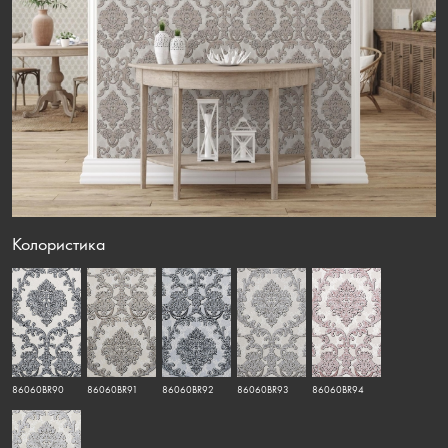
Колористика
86060BR90
86060BR91
86060BR92
86060BR93
86060BR94