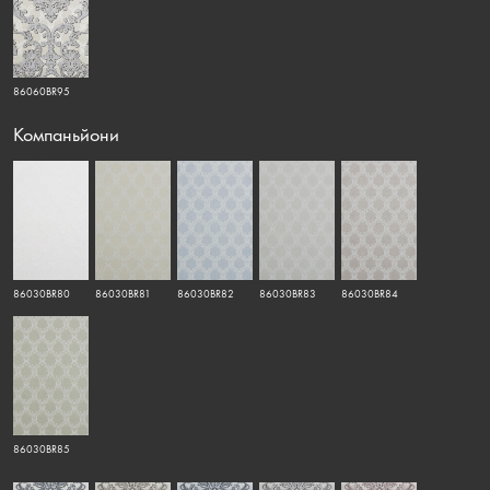
86060BR95
Компаньйони
86030BR80
86030BR81
86030BR82
86030BR83
86030BR84
86030BR85