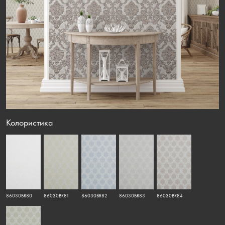
Колористика
86030BR80
86030BR81
86030BR82
86030BR83
86030BR84