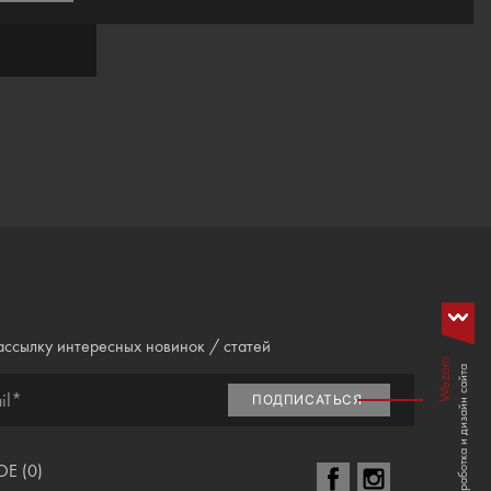
ассылку интересных новинок / статей
Wezom
Розработка и дизайн сайта
il*
ПОДПИСАТЬСЯ
E (
0
)