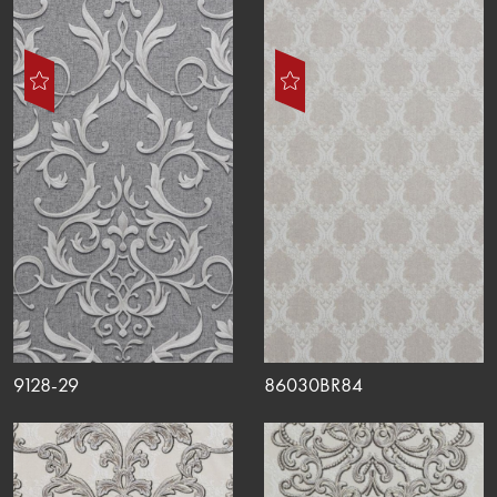
9128-29
86030BR84