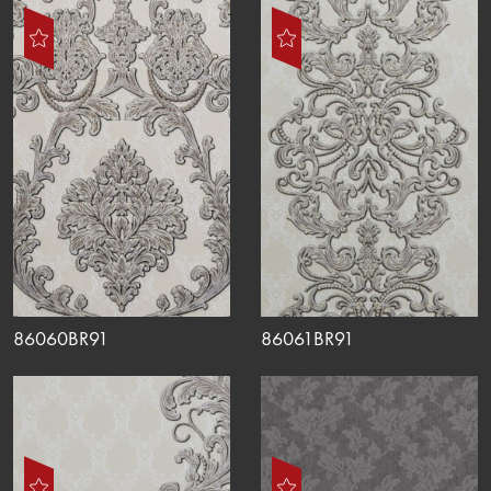
86060BR91
86061BR91