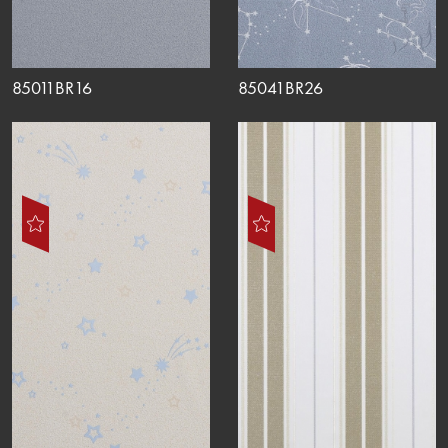
85011BR16
85041BR26