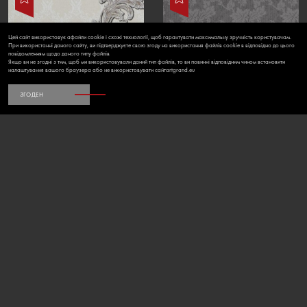
Цей сайт використовує aфайли cookie і схожі технології, щоб гарантувати максимальну зручність користувачам.
При використанні даного сайту, ви підтверджуєте свою згоду на використання файлів cookie в відповідно до цього
повідомленням щодо даного типу файлів
Якщо ви не згодні з тим, щоб ми використовували даний тип файлів, то ви повинні відповідним чином встановити
налаштування вашого браузера або не використовувати сайтartgrand.eu
ЗГОДЕН
86062BR91
9154-29