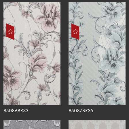
85086BR33
85087BR35