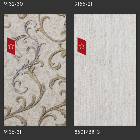
9132-30
9155-21
9135-31
85017BR13