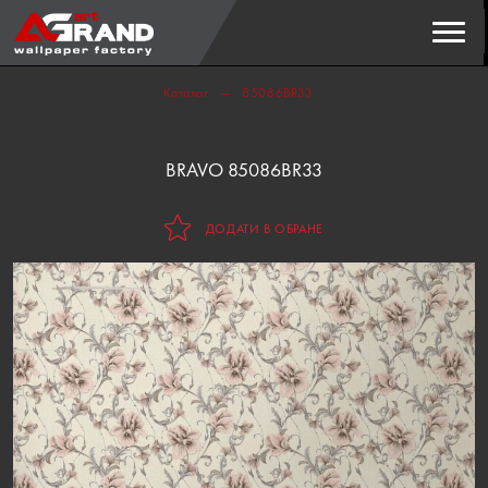
Пошук
ЗНАЙТИ
Каталог
85086BR33
BRAVO 85086BR33
ДОДАТИ В ОБРАНЕ