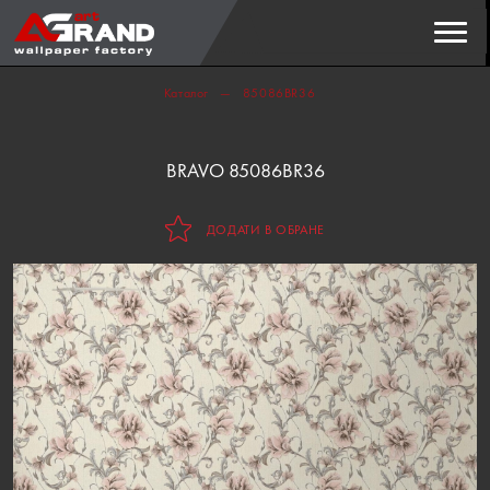
Пошук
ЗНАЙТИ
Каталог
85086BR36
BRAVO 85086BR36
ДОДАТИ В ОБРАНЕ