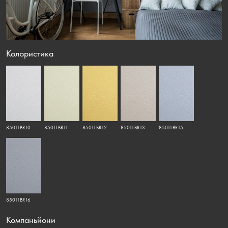
Колористика
85011BR10
85011BR11
85011BR12
85011BR13
85011BR15
85011BR16
Компаньйони