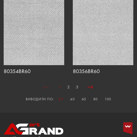
80354BR60
80356BR60
1
2
3
ВИВОДИТИ ПО:
20
40
60
80
100