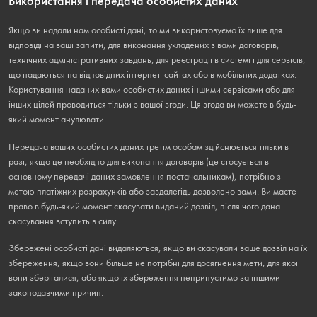
Використання і передача особистих даних
Якщо ви надали нам особисті дані, то ми використовуємо їх лише для
відповіді на ваші запити, для виконання укладених з вами договорів,
технічних адміністративних завдань, для реєстрації в системі і для сервісів,
що надаються на відповідних інтернет-сайтах або в мобільних додатках.
Користування наданих вами особистих даних іншими сервісами або для
інших цілей проводиться тільки з вашої згоди. Ця згода ви можете в будь-
який момент анулювати.
Передача ваших особистих даних третім особам здійснюється тільки в
разі, якщо це необхідно для виконання договорів (це стосується в
основному передачі даних замовлення постачальникам), потрібно з
метою платіжних розрахунків або заздалегідь дозволено вами. Ви маєте
право в будь-який момент скасувати виданий дозвіл, після чого дана
скасування вступить в силу.
Збережені особисті дані видаляються, якщо ви скасували ваше дозвіл на їх
збереження, якщо вони більше не потрібні для досягнення мети, для якої
вони зберігалися, або якщо їх збереження неприпустимо за іншими
законодавчими причин.