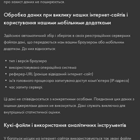
про захист даних не поширюється.
Обробка даних при виклику наших інтернет-сайтів і
користування нашими мобільними додатками
Здійснює автоматичний збір і зберігає в своїх реєстраційних серверних
файлах дані, що передаються нам вашим браузером або мобільним
додатком. До них відносяться:
• тип і версія браузера
• використовувана операційна система
• реферер-URL (раніше відвіданий інтернет-сайт)
• ім'я головного процесора запитувача доступ комп'ютера (IP-адреса)
• час запиту сервері.
Ці дані не співвідносяться з конкретними особами. Поєднання цих даних з
іншими джерелами даних не виконується. Дані служать виключно для
внутрішньої статистичної оцінки.
Кукі-файли і використання аналітичних інструментів
У багатьох місцях на інтернет-сайтах використовуються так звані файли