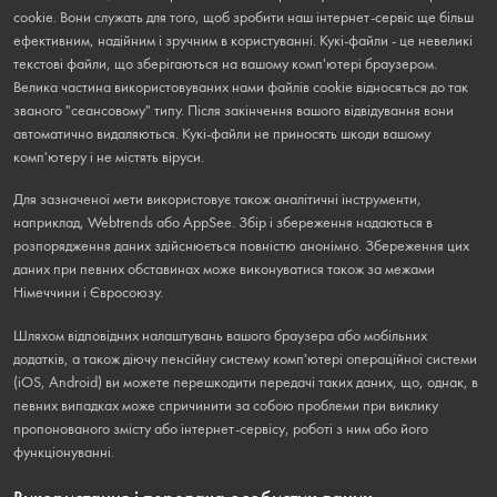
cookie. Вони служать для того, щоб зробити наш інтернет-сервіс ще більш
ефективним, надійним і зручним в користуванні. Кукі-файли - це невеликі
текстові файли, що зберігаються на вашому комп'ютері браузером.
Велика частина використовуваних нами файлів cookie відносяться до так
званого "сеансовому" типу. Після закінчення вашого відвідування вони
автоматично видаляються. Кукі-файли не приносять шкоди вашому
комп'ютеру і не містять віруси.
Для зазначеної мети використовує також аналітичні інструменти,
наприклад, Webtrends або AppSee. Збір і збереження надаються в
розпорядження даних здійснюється повністю анонімно. Збереження цих
даних при певних обставинах може виконуватися також за межами
Німеччини і Євросоюзу.
Шляхом відповідних налаштувань вашого браузера або мобільних
додатків, а також діючу пенсійну систему комп'ютері операційної системи
(iOS, Android) ви можете перешкодити передачі таких даних, що, однак, в
певних випадках може спричинити за собою проблеми при виклику
пропонованого змісту або інтернет-сервісу, роботі з ним або його
функціонуванні.