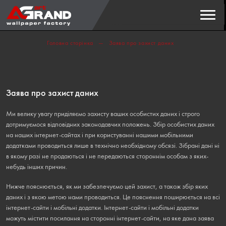
Пошук
ЗНАЙТИ
Головна сторінка
Заява про захист даних
Заява про захист даних
Ми велику увагу приділяємо захисту ваших особистих даних і строго
дотримуємося відповідних законодавчих положень. Збір особистих даних
на наших інтернет-сайтах і при користуванні нашими мобільними
додатками проводиться лише в технічно необхідному обсязі. Зібрані дані ні
в якому разі не продаються і не передаються стороннім особам з яких-
небудь інших причин.
Нижче пояснюється, як ми забезпечуємо цей захист, а також збір яких
даних і з якою метою нами проводиться. Це пояснення поширюється на всі
інтернет-сайти і мобільні додатки. Інтернет-сайти і мобільні додатки
можуть містити посилання на сторонні інтернет-сайти, на яке дана заява