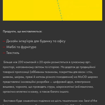
Продукти, що виставляються:
Дизайн інтер'єрів для будинку та офісу
Меблі та фурнітура
Текстиль
Більше ніж 230 компаній з 20 країн розмістяться в сучасному арт-
просторі, наповненому світлом та історією. На додаток до традиційної
товарної пропозиції (оббивним тканинам, покриттям для вікон і стін,
шовкам, шкірам, пряжі й ниткам різного походження) на MoOD широко
представлені інноваційні розробки — цифровий друк, електронна
вишивка, чорнила, що проводять струм, мікроскопічні Led-лампочки,
органічно вплетені в канву, а також багато іншого.
Виставка буде символічно поділена на шість тематичних зон: best of the