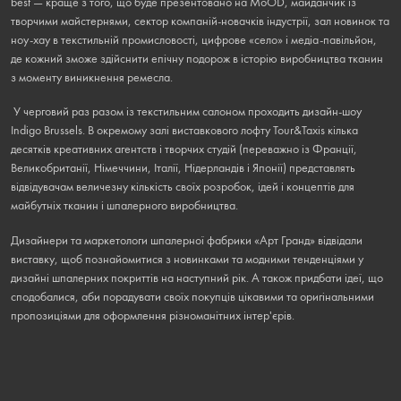
best — краще з того, що буде презентовано на MoOD, майданчик із
творчими майстернями, сектор компаній-новачків індустрії, зал новинок та
ноу-хау в текстильній промисловості, цифрове «село» і медіа-павільйон,
де кожний зможе здійснити епічну подорож в історію виробництва тканин
з моменту виникнення ремесла.
У черговий раз разом із текстильним салоном проходить дизайн-шоу
Indigo Brussels. В окремому залі виставкового лофту Tour&Taxis кілька
десятків креативних агентств і творчих студій (переважно із Франції,
Великобританії, Німеччини, Італії, Нідерландів і Японії) представлять
відвідувачам величезну кількість своїх розробок, ідей і концептів для
майбутніх тканин і шпалерного виробництва.
Дизайнери та маркетологи шпалерної фабрики «Арт Гранд» відвідали
виставку, щоб познайомитися з новинками та модними тенденціями у
дизайні шпалерних покриттів на наступний рік. А також придбати ідеї, що
сподобалися, аби порадувати своїх покупців цікавими та оригінальними
пропозиціями для оформлення різноманітних інтер'єрів.